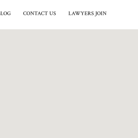
BLOG
CONTACT US
LAWYERS JOIN
Menu
X
HOME
ABOUT US
BLOG
CONTACT US
LAWYERS JOIN