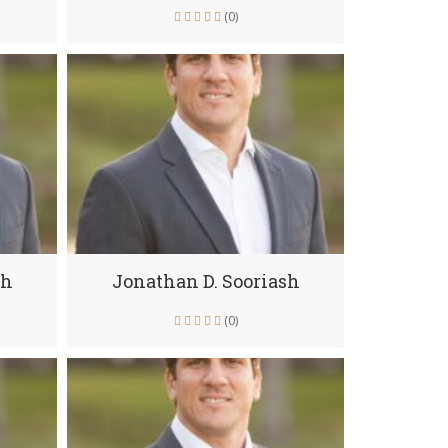
(0)
sh
Jonathan D. Sooriash
(0)