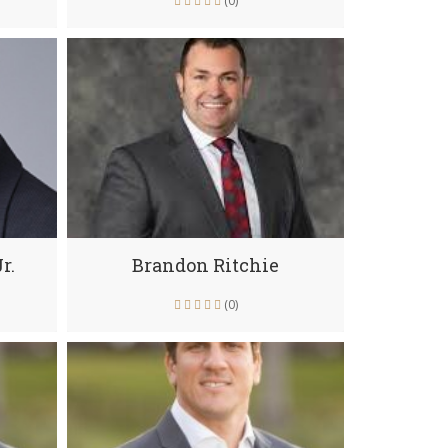
(0)
r.
Brandon Ritchie
(0)