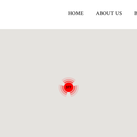
HOME
ABOUT US
377