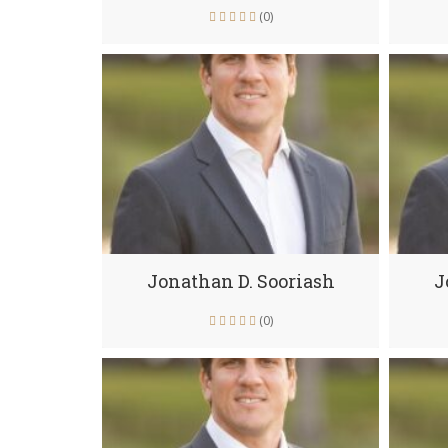
(0)
Jonathan D. Sooriash
J
(0)